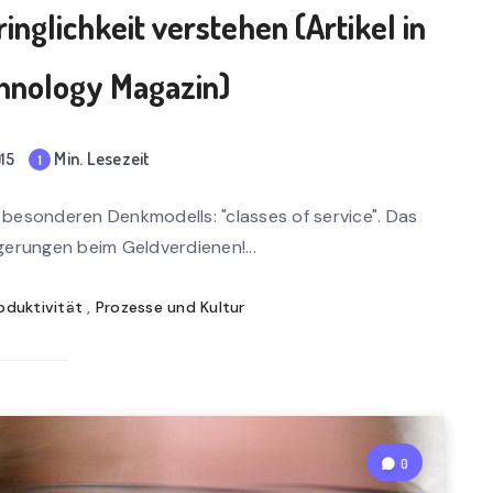
glichkeit verstehen (Artikel in
hnology Magazin)
Min. Lesezeit
15
1
mi
n
s besonderen Denkmodells: "classes of service". Das
rea
gerungen beim Geldverdienen!...
d
oduktivität
,
Prozesse und Kultur
0