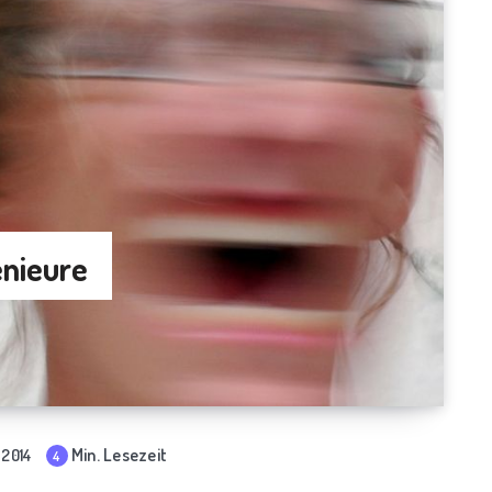
enieure
Min. Lesezeit
 2014
4
mi