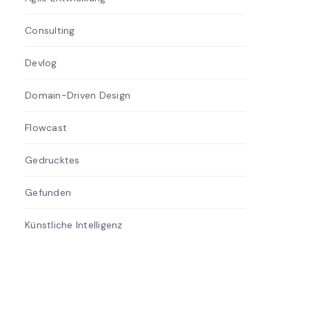
Consulting
1
Devlog
20
Domain-Driven Design
14
Flowcast
10
Gedrucktes
9
Gefunden
48
Künstliche Intelligenz
6