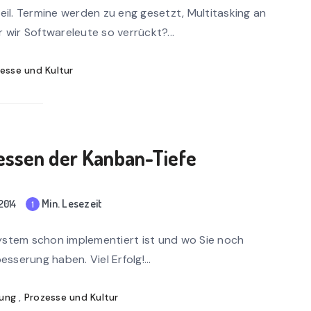
n
eil. Termine werden zu eng gesetzt, Multitasking an
rea
 wir Softwareleute so verrückt?...
d
esse und Kultur
essen der Kanban-Tiefe
Min. Lesezeit
2014
1
mi
n
-System schon implementiert ist und wo Sie noch
rea
sserung haben. Viel Erfolg!...
d
lung
,
Prozesse und Kultur