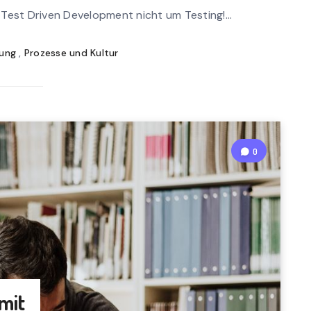
n
 Test Driven Development nicht um Testing!...
rea
d
lung
,
Prozesse und Kultur
0
 mit