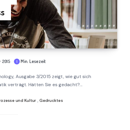
ss
Min. Lesezeit
 2015
1
mi
n
nology, Ausgabe 3/2015 zeigt, wie gut sich
rea
ik verträgt. Hätten Sie es gedacht?...
d
rozesse und Kultur
,
Gedrucktes