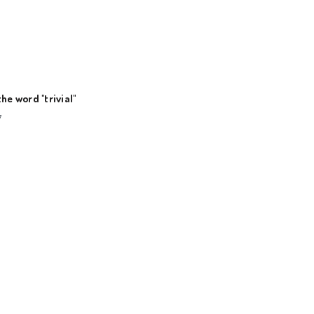
he word "trivial"
7