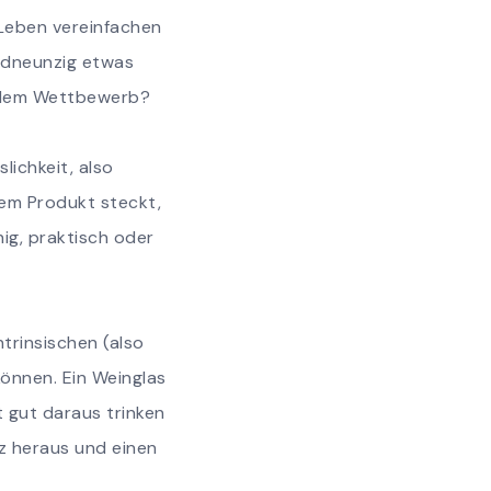
 Leben vereinfachen
undneunzig etwas
l dem Wettbewerb?
lichkeit, also
nem Produkt steckt,
ig, praktisch oder
trinsischen (also
können. Ein Weinglas
t gut daraus trinken
nz heraus und einen