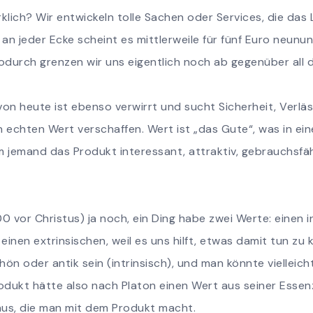
d
rklich? Wir entwickeln tolle Sachen oder Services, die das
an jeder Ecke scheint es mittlerweile für fünf Euro neun
odurch grenzen wir uns eigentlich noch ab gegenüber al
von heute ist ebenso verwirrt und sucht Sicherheit, Verläss
n echten Wert verschaffen. Wert ist „das Gute“, was in ei
 jemand das Produkt interessant, attraktiv, gebrauchsfäh
 vor Christus) ja noch, ein Ding habe zwei Werte: einen in
einen extrinsischen, weil es uns hilft, etwas damit tun zu 
hön oder antik sein (intrinsisch), und man könnte vielleich
rodukt hätte also nach Platon einen Wert aus seiner Esse
aus, die man mit dem Produkt macht.