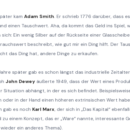
später kam
Adam Smith
. Er schrieb 1776 darüber, dass e
d einen Tauschwert. Aha, da kommt das Geld ins Spiel, wa
n sich: Ein wenig Silber auf der Rückseite einer Glasschei
rauchswert beschreibt, wie gut mir ein Ding hilft. Der Ta
cht das Ding hat, andere Dinge zu erkaufen.
ahre später gab es schon längst das industrielle Zeitalter
oph
John Dewey
äußerte 1949, dass der Wert eines Produk
r Situation abhängt, in der es sich befindet. Beispielsweis
h oder in der Hand einen höheren extrinsischen Wert habe
hm gab es noch
Karl Marx
, der sich in „Das Kapital“ ebenfal
 zu einem Konzept, das er „Ware“ nannte, interessante 
 wieder ein anderes Thema).