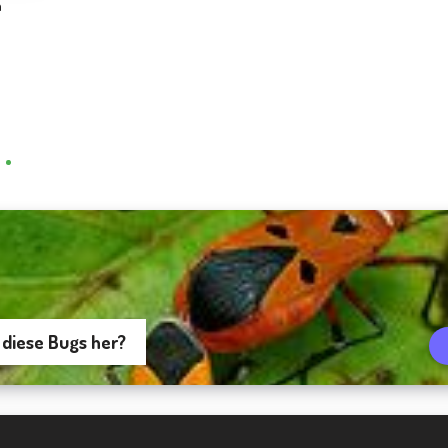
n
l
diese Bugs her?