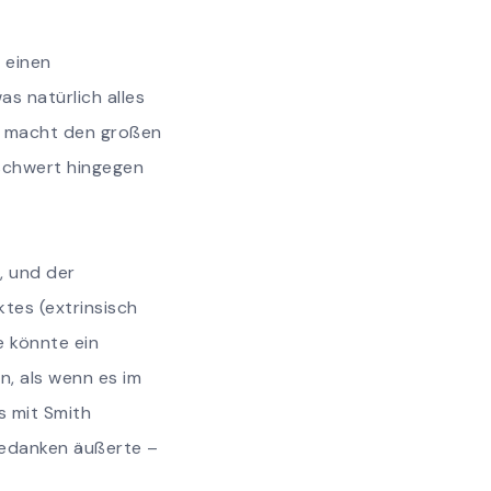
s einen
s natürlich alles
be macht den großen
uschwert hingegen
, und der
tes (extrinsisch
e könnte ein
n, als wenn es im
ls mit Smith
Gedanken äußerte –