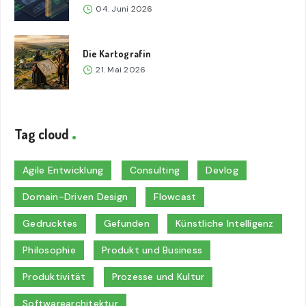
04. Juni 2026
Die Kartografin
21. Mai 2026
Tag cloud
Agile Entwicklung
Consulting
Devlog
Domain-Driven Design
Flowcast
Gedrucktes
Gefunden
Künstliche Intelligenz
Philosophie
Produkt und Business
Produktivität
Prozesse und Kultur
Softwarearchitektur