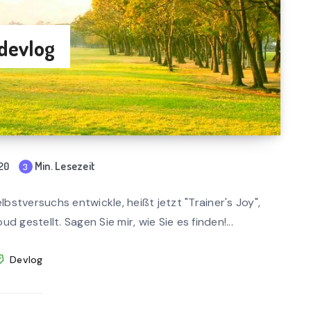
(devlog
Min. Lesezeit
020
3
mi
n
stversuchs entwickle, heißt jetzt "Trainer's Joy",
rea
 gestellt. Sagen Sie mir, wie Sie es finden!...
d
Devlog