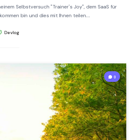
n
meinem Selbstversuch "Trainer's Joy", dem SaaS für
rea
kommen bin und dies mit Ihnen teilen....
d
Devlog
0