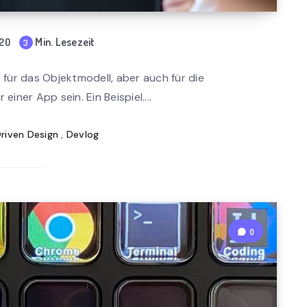
Min. Lesezeit
020
3
mi
n
für das Objektmodell, aber auch für die
rea
einer App sein. Ein Beispiel....
d
riven Design
,
Devlog
0