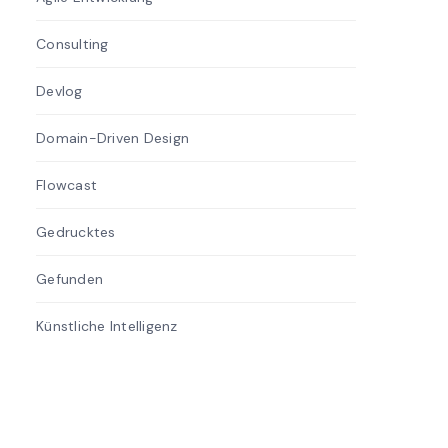
Consulting
1
Devlog
20
Domain-Driven Design
14
Flowcast
10
Gedrucktes
9
Gefunden
48
Künstliche Intelligenz
6