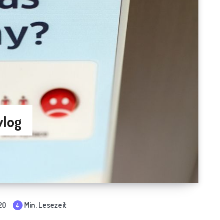
vlog
Min. Lesezeit
20
4
mi