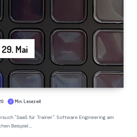
 29. Mai
Min. Lesezeit
20
1
mi
n
such "SaaS für Trainer". Software Engineering am
rea
hen Beispiel....
d