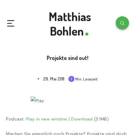
Matthias
Bohlen
Projekte sind out!
29. Mai 2011
Min. Lesezeit
1
mi
n
rea
d
Podcast:
Play in new window
|
Download
(3.1MB)
Machen Sie eigentlich noch Projekte? Projekte sind doch