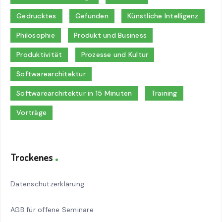
Gedrucktes
Gefunden
Künstliche Intelligenz
Philosophie
Produkt und Business
Produktivität
Prozesse und Kultur
Softwarearchitektur
Softwarearchitektur in 15 Minuten
Training
Vorträge
Trockenes
Datenschutzerklärung
AGB für offene Seminare